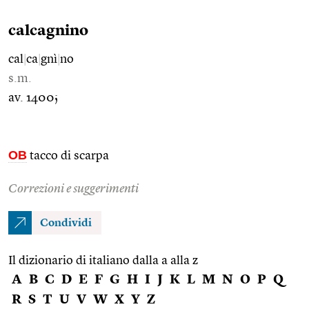
calcagnino
cal
|
ca
|
gnì
|
no
s.m.
av. 1400;
OB
tacco di scarpa
Correzioni e suggerimenti
Condividi
Il dizionario di italiano dalla a alla z
A
B
C
D
E
F
G
H
I
J
K
L
M
N
O
P
Q
R
S
T
U
V
W
X
Y
Z