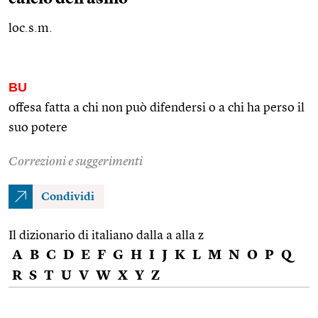
loc.s.m.
BU
offesa fatta a chi non può difendersi o a chi ha perso il
suo potere
Correzioni e suggerimenti
Condividi
Il dizionario di italiano dalla a alla z
A
B
C
D
E
F
G
H
I
J
K
L
M
N
O
P
Q
R
S
T
U
V
W
X
Y
Z