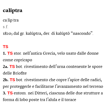
caliptra
ca
|
lìp
|
tra
s.f.
1820; dal gr. kalúptra, der. di kalúptō “nascondo”.
TS
1.
TS
stor. nell’antica Grecia, velo usato dalle donne
come copricapo
2a.
TS
bot. rivestimento dell’urna contenente le spore
delle Briofite
2b.
TS
bot. rivestimento che copre l’apice delle radici,
per proteggerle e facilitarne l’avanzamento nel terreno
3.
TS
entom. nei Ditteri, ciascuna delle due strutture a
forma di lobo poste tra l’alula e il torace