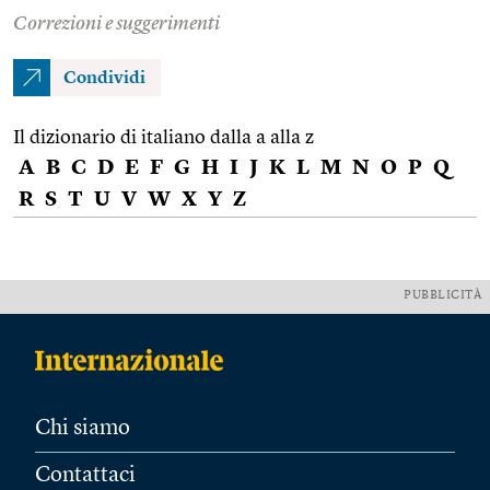
Correzioni e suggerimenti
Condividi
Il dizionario di italiano dalla a alla z
A
B
C
D
E
F
G
H
I
J
K
L
M
N
O
P
Q
R
S
T
U
V
W
X
Y
Z
PUBBLICITÀ
Chi siamo
Contattaci