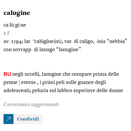
calugine
ca
|
lù
|
gi
|
ne
s.f.
av. 1294; lat. *calūgĭne(m), var. di caligo, -inis “nebbia”
con sovrapp. di lanugo “lanugine”.
BU
negli uccelli, lanugine che compare prima delle
penne
|
estens., i primi peli sulle guance degli
adolescenti; peluria sul labbro superiore delle donne
Correzioni e suggerimenti
Condividi