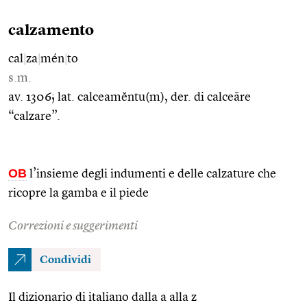
calzamento
cal
|
za
|
mén
|
to
s.m.
av. 1306; lat. calceamĕntu(m), der. di calceāre
“calzare”.
OB
l’insieme degli indumenti e delle calzature che
ricopre la gamba e il piede
Correzioni e suggerimenti
Condividi
Il dizionario di italiano dalla a alla z