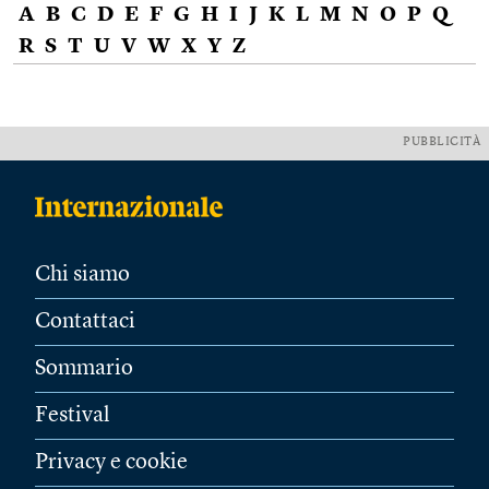
A
B
C
D
E
F
G
H
I
J
K
L
M
N
O
P
Q
R
S
T
U
V
W
X
Y
Z
PUBBLICITÀ
Chi siamo
Contattaci
Sommario
Festival
Privacy e cookie