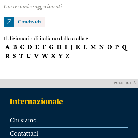
Correzioni e suggerimenti
Condividi
Il dizionario di italiano dalla a alla z
A
B
C
D
E
F
G
H
I
J
K
L
M
N
O
P
Q
R
S
T
U
V
W
X
Y
Z
PUBBLICITÀ
Chi siamo
Contattaci