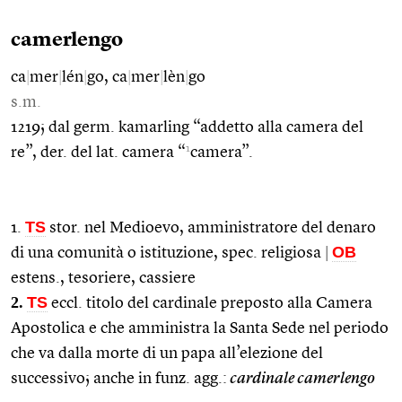
camerlengo
ca
|
mer
|
lén
|
go, ca
|
mer
|
lèn
|
go
s.m.
1219; dal germ. kamarling “addetto alla camera del
1
re”, der. del lat. camera “
camera”.
TS
1.
stor. nel Medioevo, amministratore del denaro
OB
di una comunità o istituzione, spec. religiosa
|
estens., tesoriere, cassiere
2.
TS
eccl. titolo del cardinale preposto alla Camera
Apostolica e che amministra la Santa Sede nel periodo
che va dalla morte di un papa all’elezione del
successivo; anche in funz. agg.:
cardinale camerlengo