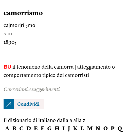
camorrismo
ca
|
mor
|
rì
|
ṣmo
s.m.
1890;
BU
il fenomeno della camorra
|
atteggiamento o
comportamento tipico dei camorristi
Correzioni e suggerimenti
Condividi
Il dizionario di italiano dalla a alla z
A
B
C
D
E
F
G
H
I
J
K
L
M
N
O
P
Q