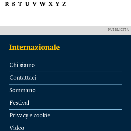
R
S
T
U
V
W
X
Y
Z
PUBBLICITÀ
Chi siamo
Contattaci
Sommario
Festival
Privacy e cookie
Video