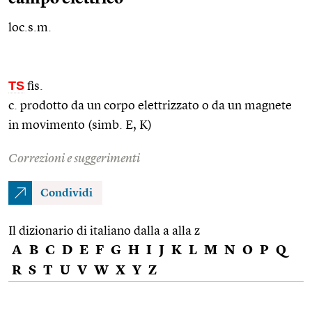
loc.s.m.
TS
fis.
c. prodotto da un corpo elettrizzato o da un magnete
in movimento (simb. E, K)
Correzioni e suggerimenti
Condividi
Il dizionario di italiano dalla a alla z
A
B
C
D
E
F
G
H
I
J
K
L
M
N
O
P
Q
R
S
T
U
V
W
X
Y
Z