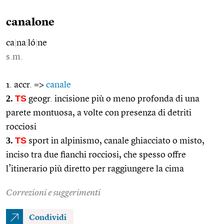
canalone
ca
|
na
|
ló
|
ne
s.m.
1. accr. =>
canale
2.
TS
geogr. incisione più o meno profonda di una
parete montuosa, a volte con presenza di detriti
rocciosi
3.
TS
sport in alpinismo, canale ghiacciato o misto,
inciso tra due fianchi rocciosi, che spesso offre
l’itinerario più diretto per raggiungere la cima
Correzioni e suggerimenti
Condividi