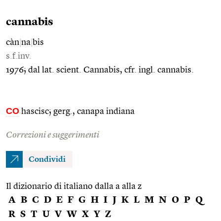
cannabis
càn
|
na
|
bis
s.f.inv.
1976; dal lat. scient. Cannabis, cfr. ingl. cannabis.
CO
hascisc; gerg., canapa indiana
Correzioni e suggerimenti
Condividi
Il dizionario di italiano dalla a alla z
A
B
C
D
E
F
G
H
I
J
K
L
M
N
O
P
Q
R
S
T
U
V
W
X
Y
Z