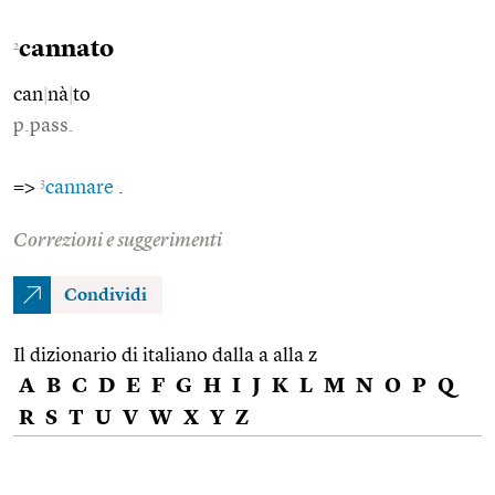
cannato
2
can
|
nà
|
to
p.pass.
3
=>
cannare
.
Correzioni e suggerimenti
Condividi
Il dizionario di italiano dalla a alla z
A
B
C
D
E
F
G
H
I
J
K
L
M
N
O
P
Q
R
S
T
U
V
W
X
Y
Z