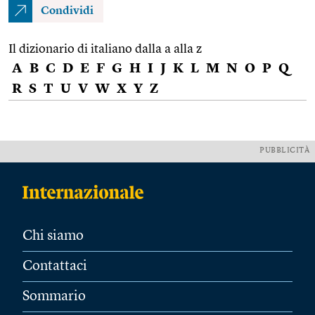
Condividi
Il dizionario di italiano dalla a alla z
A
B
C
D
E
F
G
H
I
J
K
L
M
N
O
P
Q
R
S
T
U
V
W
X
Y
Z
PUBBLICITÀ
Chi siamo
Contattaci
Sommario