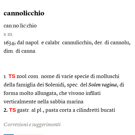
cannolicchio
can
|
no
|
lìc
|
chio
s.m.
1634; dal napol. e calabr. cannulicchiu, der. di cannolu,
dim. di canna.
TS
1.
zool.com. nome di varie specie di molluschi
della famiglia dei Solenidi, spec. del
Solen vagina
, di
forma molto allungata, che vivono infilati
verticalmente nella sabbia marina
2.
TS
gastr. al pl., pasta corta a cilindretti bucati
Correzioni e suggerimenti