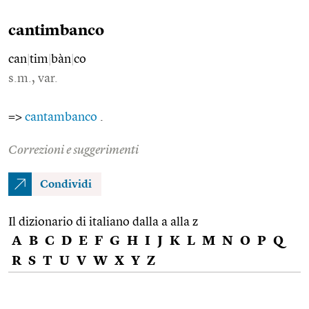
cantimbanco
can
|
tim
|
bàn
|
co
s.m., var.
=>
cantambanco
.
Correzioni e suggerimenti
Condividi
Il dizionario di italiano dalla a alla z
A
B
C
D
E
F
G
H
I
J
K
L
M
N
O
P
Q
R
S
T
U
V
W
X
Y
Z