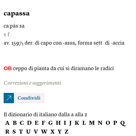
capassa
ca
|
pàs
|
sa
s.f.
av. 1597; der. di capo con -assa, forma sett. di -accia.
OB
ceppo di pianta da cui si diramano le radici
Correzioni e suggerimenti
Condividi
Il dizionario di italiano dalla a alla z
A
B
C
D
E
F
G
H
I
J
K
L
M
N
O
P
Q
R
S
T
U
V
W
X
Y
Z