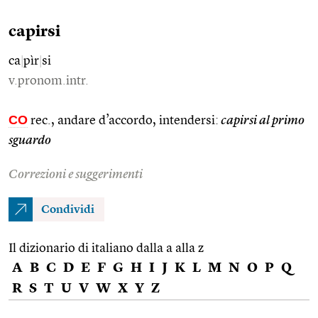
capirsi
ca
|
pìr
|
si
v.pronom.intr.
CO
rec., andare d’accordo, intendersi:
capirsi al primo
sguardo
Correzioni e suggerimenti
Condividi
Il dizionario di italiano dalla a alla z
A
B
C
D
E
F
G
H
I
J
K
L
M
N
O
P
Q
R
S
T
U
V
W
X
Y
Z