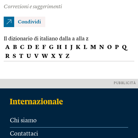
Correzioni e suggerimenti
Condividi
Il dizionario di italiano dalla a alla z
A
B
C
D
E
F
G
H
I
J
K
L
M
N
O
P
Q
R
S
T
U
V
W
X
Y
Z
PUBBLICITÀ
Chi siamo
Contattaci