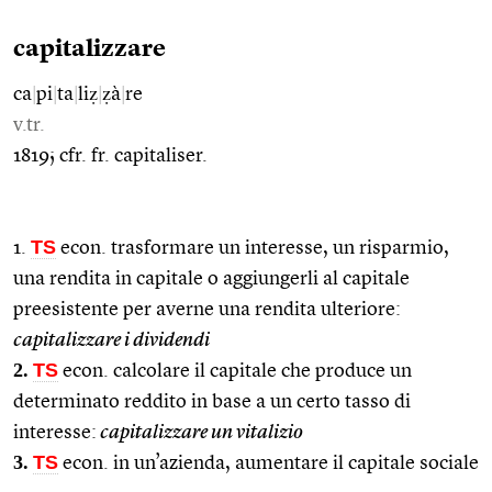
capitalizzare
ca
|
pi
|
ta
|
liẓ
|
ẓà
|
re
v.tr.
1819; cfr. fr. capitaliser.
TS
1.
econ. trasformare un interesse, un risparmio,
una rendita in capitale o aggiungerli al capitale
preesistente per averne una rendita ulteriore:
capitalizzare i dividendi
2.
TS
econ. calcolare il capitale che produce un
determinato reddito in base a un certo tasso di
interesse:
capitalizzare un vitalizio
3.
TS
econ. in un’azienda, aumentare il capitale sociale