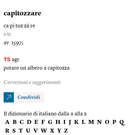
capitozzare
ca
|
pi
|
toz
|
zà
|
re
v.tr.
av. 1597;
TS
agr.
potare un albero a capitozza
Correzioni e suggerimenti
Condividi
Il dizionario di italiano dalla a alla z
A
B
C
D
E
F
G
H
I
J
K
L
M
N
O
P
Q
R
S
T
U
V
W
X
Y
Z