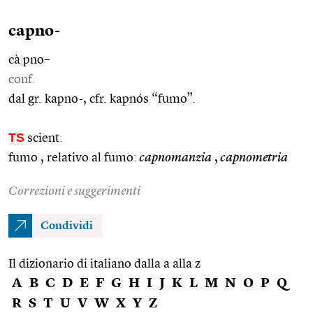
capno-
cà
|
pno–
conf.
dal gr. kapno-, cfr. kapnós “fumo”.
TS
scient.
fumo , relativo al fumo:
capnomanzia
,
capnometria
Correzioni e suggerimenti
Condividi
Il dizionario di italiano dalla a alla z
A
B
C
D
E
F
G
H
I
J
K
L
M
N
O
P
Q
R
S
T
U
V
W
X
Y
Z