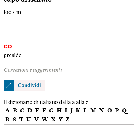
loc.s.m.
CO
preside
Correzioni e suggerimenti
Condividi
Il dizionario di italiano dalla a alla z
A
B
C
D
E
F
G
H
I
J
K
L
M
N
O
P
Q
R
S
T
U
V
W
X
Y
Z