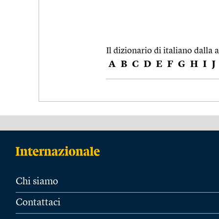
Il dizionario di italiano dalla a
A
B
C
D
E
F
G
H
I
J
Chi siamo
Contattaci