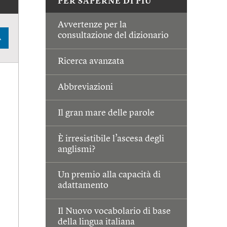
PER SAPERNE DI PIÙ
Avvertenze per la
consultazione del dizionario
A
Ricerca avanzata
Abbreviazioni
Il gran mare delle parole
È irresistibile l’ascesa degli
anglismi?
Un premio alla capacità di
adattamento
Il Nuovo vocabolario di base
della lingua italiana