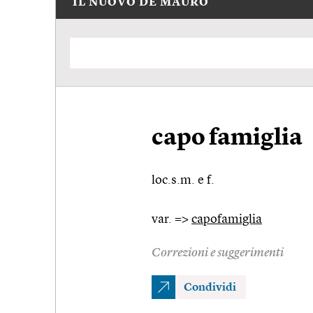
IL NUOVO DE MAURO
capo famiglia
loc.s.m. e f.
var. =>
capofamiglia
Correzioni e suggerimenti
Condividi