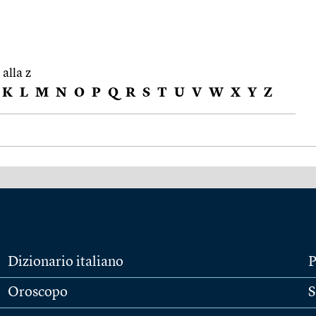
 alla z
K
L
M
N
O
P
Q
R
S
T
U
V
W
X
Y
Z
Dizionario italiano
P
Oroscopo
S