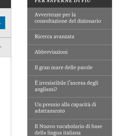
PER SAPERNE DI PIÙ
Avvertenze per la
consultazione del dizionario
A
Ricerca avanzata
Abbreviazioni
Il gran mare delle parole
È irresistibile l’ascesa degli
anglismi?
Un premio alla capacità di
adattamento
Il Nuovo vocabolario di base
della lingua italiana