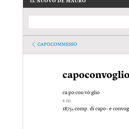
IL NUOVO DE MAURO
CAPOCOMMESSO
capoconvogli
ca
|
po
|
con
|
vò
|
glio
s.m.
1875; comp. di capo- e convog