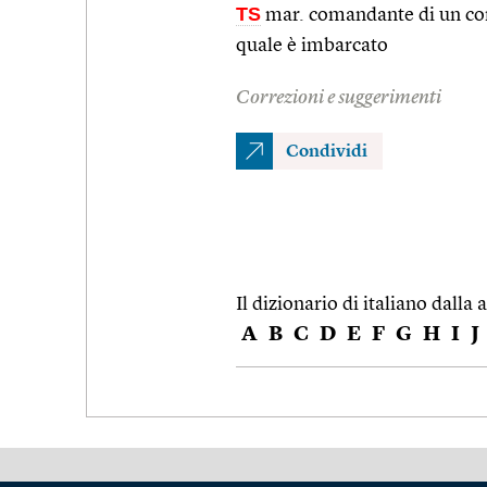
TS
mar. comandante di un con
quale è imbarcato
Correzioni e suggerimenti
Condividi
Il dizionario di italiano dalla a
A
B
C
D
E
F
G
H
I
J