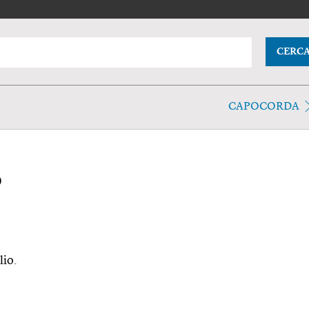
CERC
CAPOCORDA
o
lio.