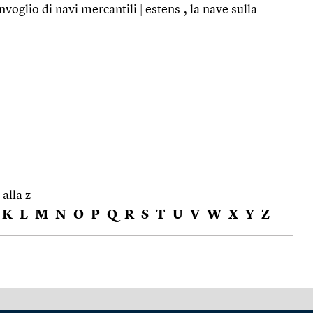
voglio di navi mercantili
|
estens., la nave sulla
 alla z
K
L
M
N
O
P
Q
R
S
T
U
V
W
X
Y
Z