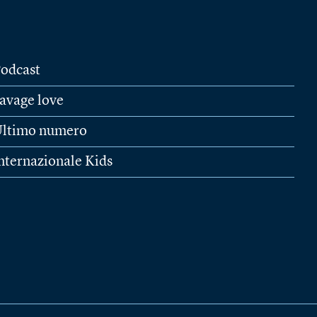
odcast
avage love
ltimo numero
nternazionale Kids