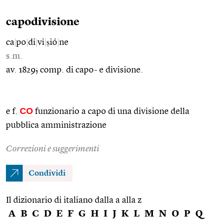
capodivisione
ca
|
po
|
di
|
vi
|
ṣió
|
ne
s.m.
av. 1829; comp. di capo- e divisione.
CO
e f.
funzionario a capo di una divisione della
pubblica amministrazione
Correzioni e suggerimenti
Condividi
Il dizionario di italiano dalla a alla z
A
B
C
D
E
F
G
H
I
J
K
L
M
N
O
P
Q