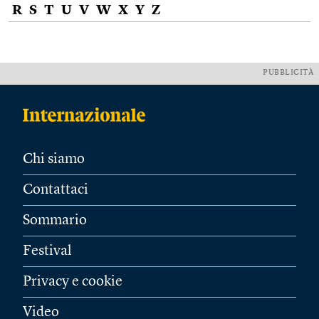
R
S
T
U
V
W
X
Y
Z
PUBBLICITÀ
Chi siamo
Contattaci
Sommario
Festival
Privacy e cookie
Video