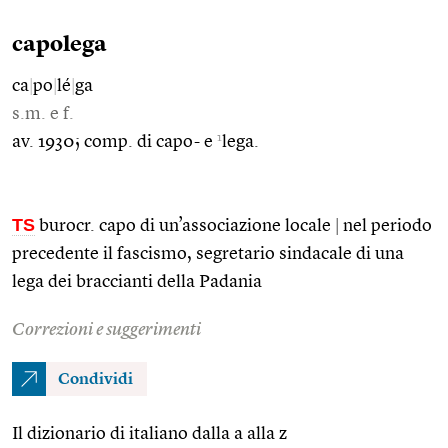
capolega
ca
|
po
|
lé
|
ga
s.m. e f.
1
av. 1930; comp. di capo- e
lega.
TS
burocr. capo di un’associazione locale
|
nel periodo
precedente il fascismo, segretario sindacale di una
lega dei braccianti della Padania
Correzioni e suggerimenti
Condividi
Il dizionario di italiano dalla a alla z