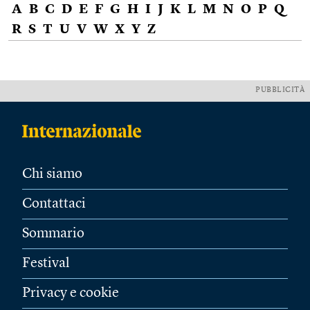
A
B
C
D
E
F
G
H
I
J
K
L
M
N
O
P
Q
R
S
T
U
V
W
X
Y
Z
PUBBLICITÀ
Chi siamo
Contattaci
Sommario
Festival
Privacy e cookie