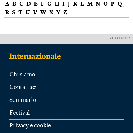
A
B
C
D
E
F
G
H
I
J
K
L
M
N
O
P
Q
R
S
T
U
V
W
X
Y
Z
PUBBLICITÀ
Chi siamo
Contattaci
Sommario
Festival
Privacy e cookie