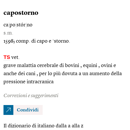
capostorno
ca
|
po
|
stór
|
no
s.m.
1
1598; comp. di capo e
storno.
TS
vet.
grave malattia cerebrale di bovini , equini , ovini e
anche dei cani , per lo più dovuta a un aumento della
pressione intracranica
Correzioni e suggerimenti
Condividi
Il dizionario di italiano dalla a alla z