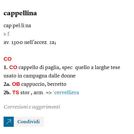
cappellina
cap
|
pel
|
lì
|
na
s.f.
av. 1300 nell'accez. 2a;
CO
1.
CO
cappello di paglia, spec. quello a larghe tese
usato in campagna dalle donne
2a.
OB
cappuccio, berretto
2b.
TS
1
stor., arm. =>
cervelliera
Correzioni e suggerimenti
Condividi