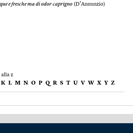
que e fresche ma di odor caprigno
(D’Annunzio)
 alla z
K
L
M
N
O
P
Q
R
S
T
U
V
W
X
Y
Z