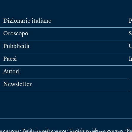
Dizionario italiano
P
Oroscopo
S
Pubblicità
U
Paesi
I
Autori
Newsletter
e 04003131002 • Partita iva 04850721004 • Capitale sociale 120.000 euro •
No