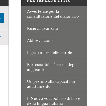
PER SAPERNE DI PIÙ
Avvertenze per la
consultazione del dizionario
A
Ricerca avanzata
Abbreviazioni
Il gran mare delle parole
È irresistibile l’ascesa degli
anglismi?
Un premio alla capacità di
adattamento
Il Nuovo vocabolario di base
della lingua italiana