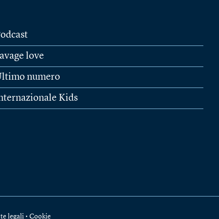
odcast
avage love
ltimo numero
nternazionale Kids
te legali
•
Cookie