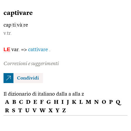
captivare
cap
|
ti
|
và
|
re
v.tr.
LE
var. =>
cattivare
.
Correzioni e suggerimenti
Condividi
Il dizionario di italiano dalla a alla z
A
B
C
D
E
F
G
H
I
J
K
L
M
N
O
P
Q
R
S
T
U
V
W
X
Y
Z