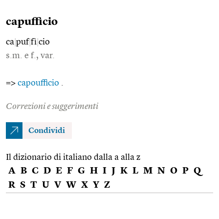
capufficio
ca
|
puf
|
fì
|
cio
s.m. e f., var.
=>
capoufficio
.
Correzioni e suggerimenti
Condividi
Il dizionario di italiano dalla a alla z
A
B
C
D
E
F
G
H
I
J
K
L
M
N
O
P
Q
R
S
T
U
V
W
X
Y
Z