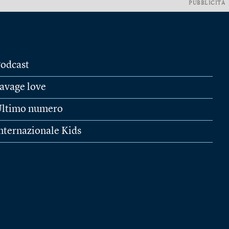
PUBBLICITÀ
odcast
avage love
ltimo numero
nternazionale Kids