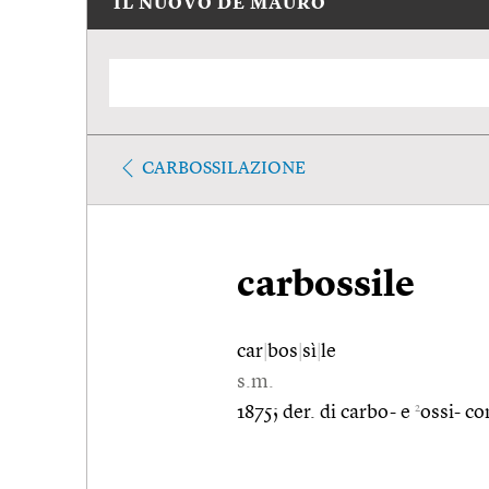
IL NUOVO DE MAURO
CARBOSSILAZIONE
carbossile
car
|
bos
|
sì
|
le
s.m.
2
1875; der. di carbo- e
ossi- c