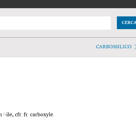
CERC
CARBOSSILICO
2
on
-ile, cfr. fr. carboxyle.