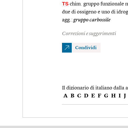
TS
chim. gruppo funzionale m
due di ossigeno e uno di idrog
agg.:
gruppo carbossile
Correzioni e suggerimenti
Condividi
Il dizionario di italiano dalla a
A
B
C
D
E
F
G
H
I
J