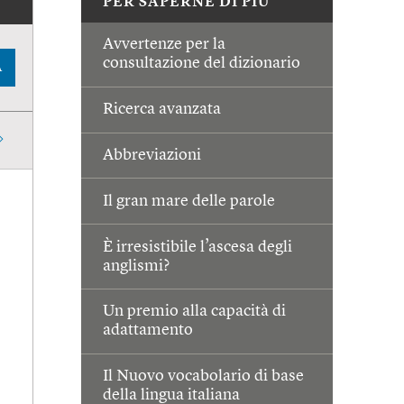
PER SAPERNE DI PIÙ
Avvertenze per la
consultazione del dizionario
A
Ricerca avanzata
Abbreviazioni
Il gran mare delle parole
È irresistibile l’ascesa degli
anglismi?
Un premio alla capacità di
adattamento
Il Nuovo vocabolario di base
della lingua italiana