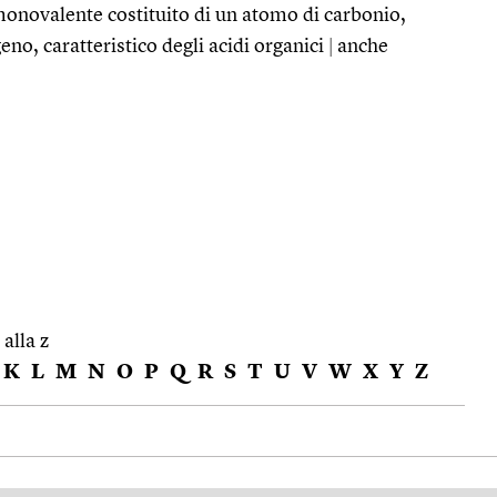
onovalente costituito di un atomo di carbonio,
eno, caratteristico degli acidi organici
|
anche
 alla z
K
L
M
N
O
P
Q
R
S
T
U
V
W
X
Y
Z