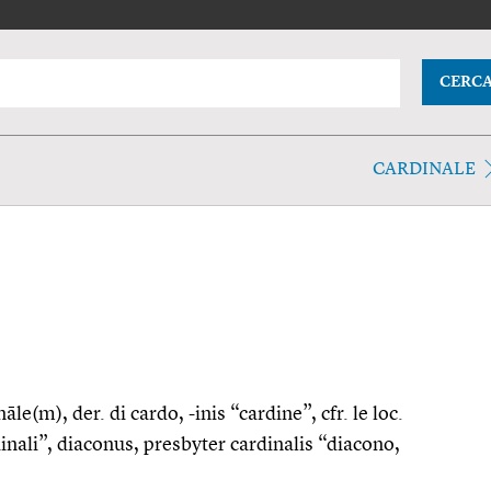
CERC
CARDINALE
nāle(m), der. di cardo, -inis “cardine”, cfr. le loc.
dinali”, diaconus, presbyter cardinalis “diacono,