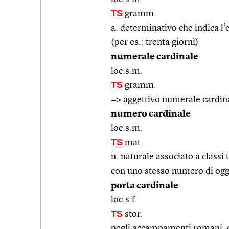
TS
gramm.
a. determinativo che indica l’e
(per es.: trenta giorni)
numerale cardinale
loc.s.m.
TS
gramm.
=>
aggettivo numerale cardin
numero cardinale
loc.s.m.
TS
mat.
n. naturale associato a classi t
con uno stesso numero di ogg
porta cardinale
loc.s.f.
TS
stor.
negli accampamenti romani, qu