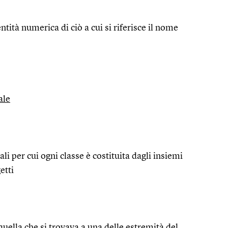
ntità numerica di ciò a cui si riferisce il nome
ale
ali per cui ogni classe è costituita dagli insiemi
etti
ella che si trovava a una delle estremità del