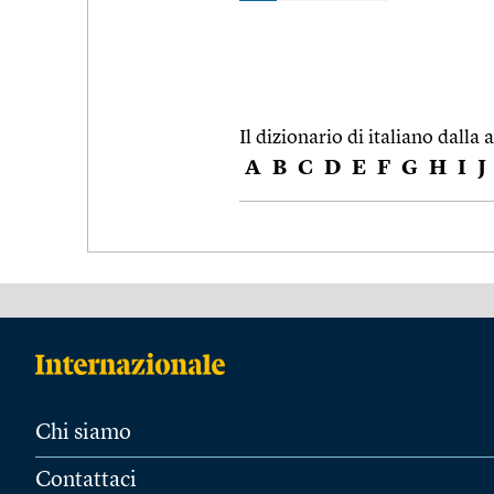
Il dizionario di italiano dalla a
A
B
C
D
E
F
G
H
I
J
Chi siamo
Contattaci