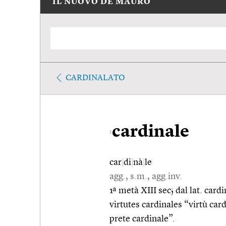
IL NUOVO DE MAURO
CARDINALATO
cardinale
1
car
|
di
|
nà
|
le
agg., s.m., agg.inv.
1ª metà XIII sec; dal lat. cardi
virtutes cardinales “virtù car
prete cardinale”.