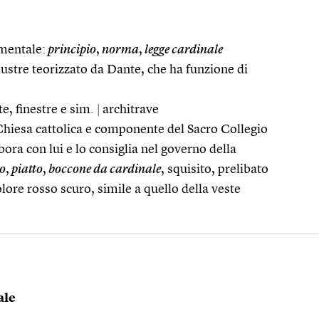
mentale:
principio
,
norma
,
legge cardinale
llustre teorizzato da Dante, che ha funzione di
e, finestre e sim.
|
architrave
 Chiesa cattolica e componente del Sacro Collegio
ora con lui e lo consiglia nel governo della
o
,
piatto
,
boccone da cardinale
, squisito, prelibato
olore rosso scuro, simile a quello della veste
ale