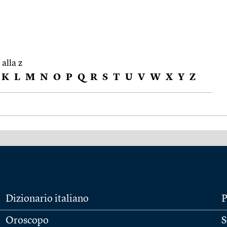
 alla z
K
L
M
N
O
P
Q
R
S
T
U
V
W
X
Y
Z
Dizionario italiano
P
Oroscopo
S