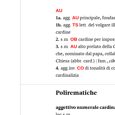
AU
1a.
AU
agg.
principale, fonda
1b.
TS
agg.
lett. del volgare i
cardine
2.
OB
s.m.
cardine per impost
3.
AU
s.m.
alto prelato della
che, nominato dal papa, collab
Chiesa (abbr. card.)
|
fam.,
cib
4.
CO
agg.inv.
di tonalità di c
cardinalizia
Polirematiche
aggettivo numerale cardin
loc.s.m.