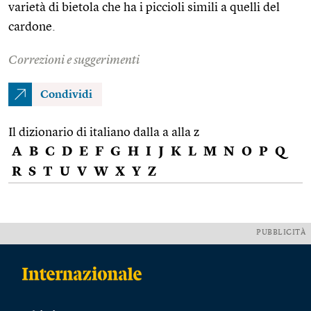
varietà di bietola che ha i piccioli simili a quelli del
cardone.
Correzioni e suggerimenti
Condividi
Il dizionario di italiano dalla a alla z
A
B
C
D
E
F
G
H
I
J
K
L
M
N
O
P
Q
R
S
T
U
V
W
X
Y
Z
PUBBLICITÀ