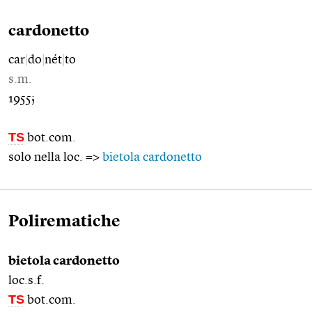
cardonetto
car
|
do
|
nét
|
to
s.m.
1955;
TS
bot.com.
solo nella loc. =>
bietola cardonetto
Polirematiche
bietola cardonetto
loc.s.f.
TS
bot.com.