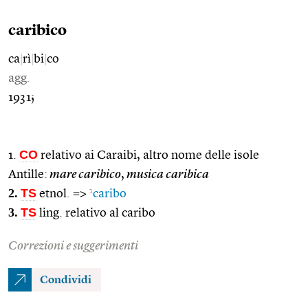
caribico
ca
|
rì
|
bi
|
co
agg.
1931;
CO
1.
relativo ai Caraibi, altro nome delle isole
Antille:
mare caribico
,
musica caribica
2.
TS
1
etnol. =>
caribo
3.
TS
ling. relativo al caribo
Correzioni e suggerimenti
Condividi