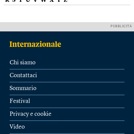
R
S
T
U
V
W
X
Y
Z
PUBBLICITÀ
Chi siamo
Contattaci
Sommario
Festival
Privacy e cookie
Video