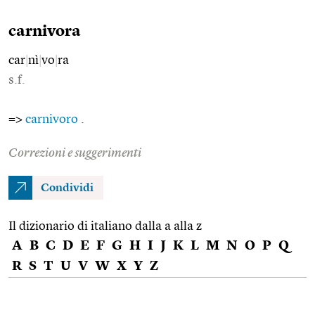
carnivora
car
|
nì
|
vo
|
ra
s.f.
=>
carnivoro
.
Correzioni e suggerimenti
Condividi
Il dizionario di italiano dalla a alla z
A
B
C
D
E
F
G
H
I
J
K
L
M
N
O
P
Q
R
S
T
U
V
W
X
Y
Z