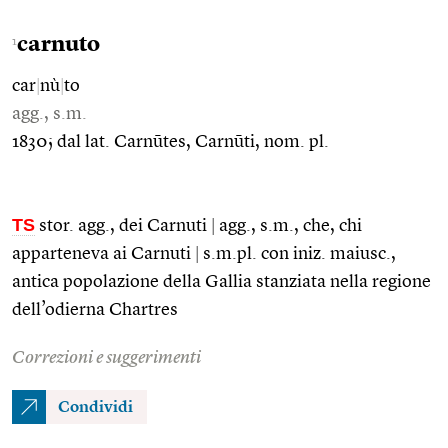
carnuto
1
car
|
nù
|
to
agg., s.m.
1830; dal lat. Carnūtes, Carnūti, nom. pl.
TS
stor. agg., dei Carnuti
|
agg., s.m., che, chi
apparteneva ai Carnuti
|
s.m.pl. con iniz. maiusc.,
antica popolazione della Gallia stanziata nella regione
dell’odierna Chartres
Correzioni e suggerimenti
Condividi