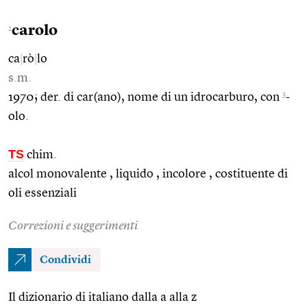
carolo
2
ca
|
rò
|
lo
s.m.
3
1970; der. di car(ano), nome di un idrocarburo, con
-
olo.
TS
chim.
alcol monovalente , liquido , incolore , costituente di
oli essenziali
Correzioni e suggerimenti
Condividi
Il dizionario di italiano dalla a alla z