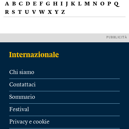
A
B
C
D
E
F
G
H
I
J
K
L
M
N
O
P
Q
R
S
T
U
V
W
X
Y
Z
PUBBLICITÀ
Chi siamo
Contattaci
Sommario
Festival
Privacy e cookie