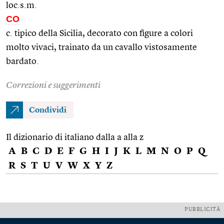
loc.s.m.
CO
c. tipico della Sicilia, decorato con figure a colori
molto vivaci, trainato da un cavallo vistosamente
bardato.
Correzioni e suggerimenti
Condividi
Il dizionario di italiano dalla a alla z
A
B
C
D
E
F
G
H
I
J
K
L
M
N
O
P
Q
R
S
T
U
V
W
X
Y
Z
PUBBLICITÀ