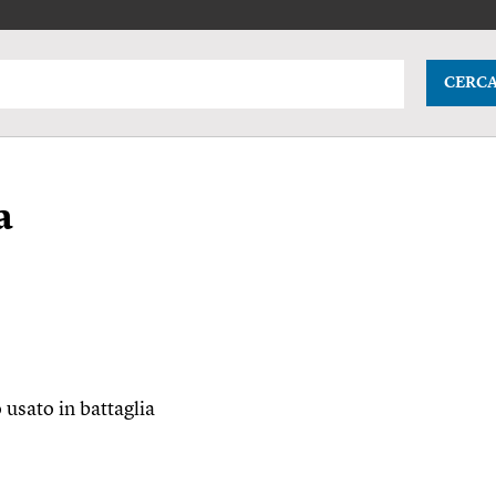
CERC
a
o usato in battaglia