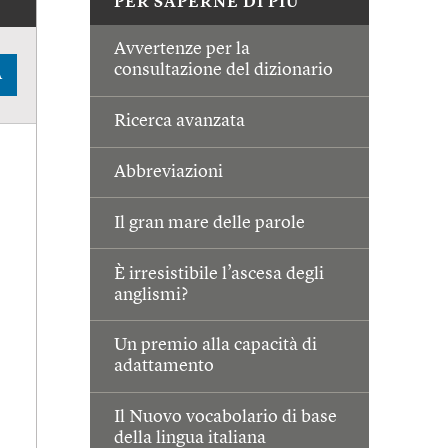
PER SAPERNE DI PIÙ
Avvertenze per la
consultazione del dizionario
A
Ricerca avanzata
Abbreviazioni
Il gran mare delle parole
È irresistibile l’ascesa degli
anglismi?
Un premio alla capacità di
adattamento
Il Nuovo vocabolario di base
della lingua italiana