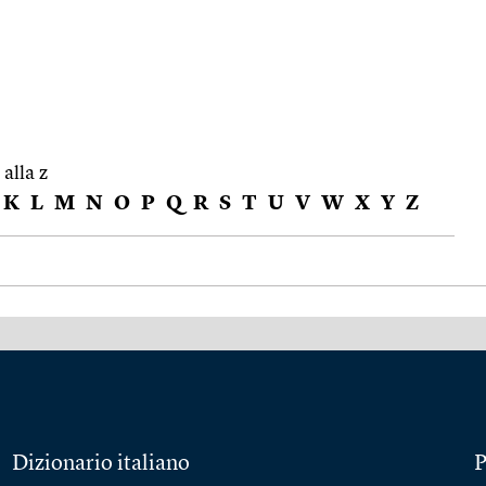
 alla z
K
L
M
N
O
P
Q
R
S
T
U
V
W
X
Y
Z
Dizionario italiano
P