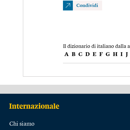
Condividi
Il dizionario di italiano dalla a
A
B
C
D
E
F
G
H
I
J
Chi siamo