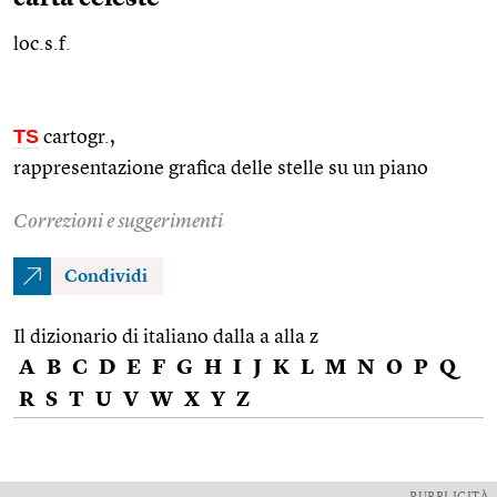
loc.s.f.
TS
cartogr.
,
rappresentazione grafica delle stelle su un piano
Correzioni e suggerimenti
Condividi
Il dizionario di italiano dalla a alla z
A
B
C
D
E
F
G
H
I
J
K
L
M
N
O
P
Q
R
S
T
U
V
W
X
Y
Z