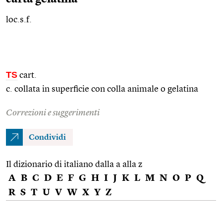
loc.s.f.
TS
cart.
c. collata in superficie con colla animale o gelatina
Correzioni e suggerimenti
Condividi
Il dizionario di italiano dalla a alla z
A
B
C
D
E
F
G
H
I
J
K
L
M
N
O
P
Q
R
S
T
U
V
W
X
Y
Z