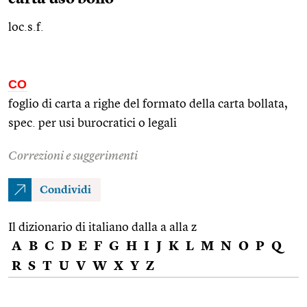
loc.s.f.
CO
foglio di carta a righe del formato della carta bollata,
spec.
per usi burocratici o legali
Correzioni e suggerimenti
Condividi
Il dizionario di italiano dalla a alla z
A
B
C
D
E
F
G
H
I
J
K
L
M
N
O
P
Q
R
S
T
U
V
W
X
Y
Z