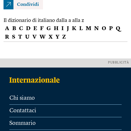
Condividi
Il dizionario di italiano dalla a alla z
A
B
C
D
E
F
G
H
I
J
K
L
M
N
O
P
Q
R
S
T
U
V
W
X
Y
Z
PUBBLICITÀ
Chi siamo
Contattaci
Sommario