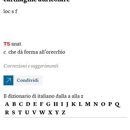
loc.s.f.
TS
anat.
c. che dà forma all'orecchio
Correzioni e suggerimenti
Condividi
Il dizionario di italiano dalla a alla z
A
B
C
D
E
F
G
H
I
J
K
L
M
N
O
P
Q
R
S
T
U
V
W
X
Y
Z