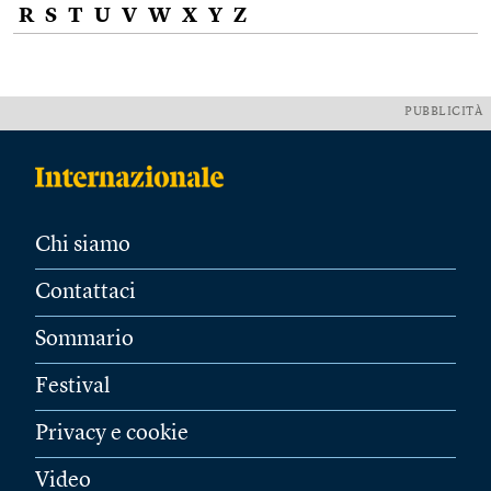
R
S
T
U
V
W
X
Y
Z
PUBBLICITÀ
Chi siamo
Contattaci
Sommario
Festival
Privacy e cookie
Video