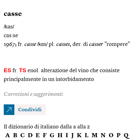
casse
/kas/
cas
|
se
1967; fr.
casse
/kɑs/
pl.
casses
, der. di
casser
"rompere"
ES
TS
fr.
enol. alterazione del vino che consiste
principalmente in un intorbidamento
Correzioni e suggerimenti
Condividi
Il dizionario di italiano dalla a alla z
A
B
C
D
E
F
G
H
I
J
K
L
M
N
O
P
Q