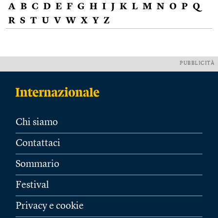
A
B
C
D
E
F
G
H
I
J
K
L
M
N
O
P
Q
R
S
T
U
V
W
X
Y
Z
PUBBLICITÀ
Chi siamo
Contattaci
Sommario
Festival
Privacy e cookie