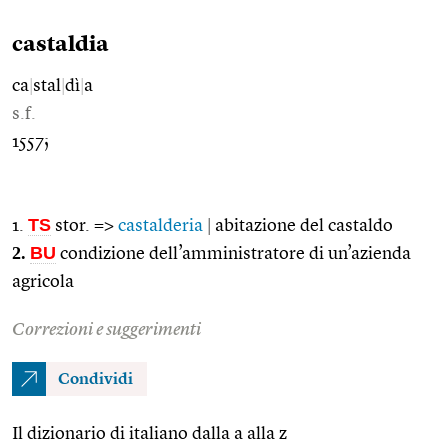
castaldia
ca
|
stal
|
dì
|
a
s.f.
1557;
TS
1.
stor. =>
castalderia
|
abitazione del castaldo
2.
BU
condizione dell’amministratore di un’azienda
agricola
Correzioni e suggerimenti
Condividi
Il dizionario di italiano dalla a alla z