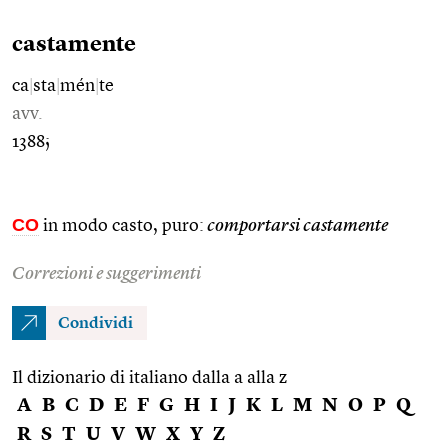
castamente
ca
|
sta
|
mén
|
te
avv.
1388;
CO
in modo casto, puro:
comportarsi castamente
Correzioni e suggerimenti
Condividi
Il dizionario di italiano dalla a alla z
A
B
C
D
E
F
G
H
I
J
K
L
M
N
O
P
Q
R
S
T
U
V
W
X
Y
Z