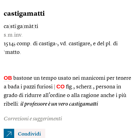
castigamatti
ca
|
sti
|
ga
|
màt
|
ti
s.m.inv.
1514; comp. di castiga-, vd. castigare, e del pl. di
1
matto.
OB
bastone un tempo usato nei manicomi per tenere
CO
a bada i pazzi furiosi
|
fig., scherz., persona in
grado di ridurre all’ordine o alla ragione anche i più
ribelli:
il professore è un vero castigamatti
Correzioni e suggerimenti
Condividi