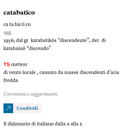
catabatico
ca
|
ta
|
bà
|
ti
|
co
agg.
1956; dal gr. katabatikós “discendente”, der. di
katabaínō “discendo”.
TS
meteor.
di vento locale , causato da masse discendenti d’aria
fredda
Correzioni e suggerimenti
Condividi
Il dizionario di italiano dalla a alla z