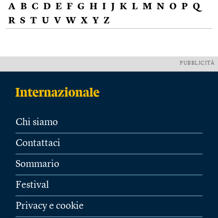
A
B
C
D
E
F
G
H
I
J
K
L
M
N
O
P
Q
R
S
T
U
V
W
X
Y
Z
PUBBLICITÀ
Chi siamo
Contattaci
Sommario
Festival
Privacy e cookie