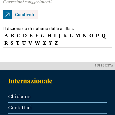
Correzioni e suggerimenti
Condividi
Il dizionario di italiano dalla a alla z
A
B
C
D
E
F
G
H
I
J
K
L
M
N
O
P
Q
R
S
T
U
V
W
X
Y
Z
PUBBLICITÀ
Chi siamo
Contattaci