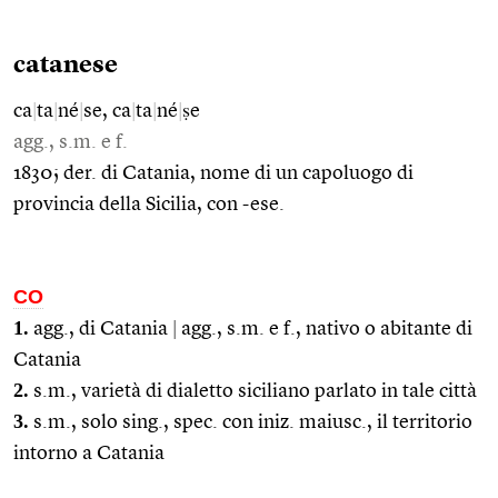
catanese
ca
|
ta
|
né
|
se, ca
|
ta
|
né
|
ṣe
agg., s.m. e f.
1830; der. di Catania, nome di un capoluogo di
provincia della Sicilia, con -ese.
CO
1.
agg., di Catania
|
agg., s.m. e f., nativo o abitante di
Catania
2.
s.m., varietà di dialetto siciliano parlato in tale città
3.
s.m., solo sing., spec. con iniz. maiusc., il territorio
intorno a Catania