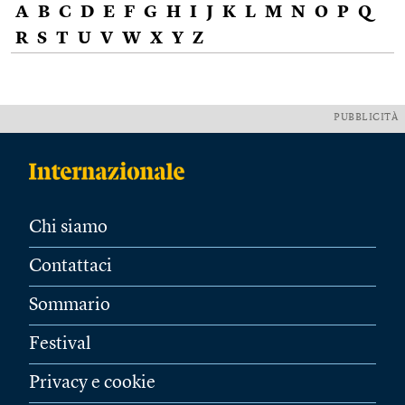
A
B
C
D
E
F
G
H
I
J
K
L
M
N
O
P
Q
R
S
T
U
V
W
X
Y
Z
PUBBLICITÀ
Chi siamo
Contattaci
Sommario
Festival
Privacy e cookie