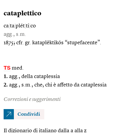
cataplettico
ca
|
ta
|
plét
|
ti
|
co
agg., s.m.
1875; cfr. gr. kataplēktikós “stupefacente”.
TS
med.
1.
agg., della cataplessia
2.
agg., s.m., che, chi è affetto da cataplessia
Correzioni e suggerimenti
Condividi
Il dizionario di italiano dalla a alla z